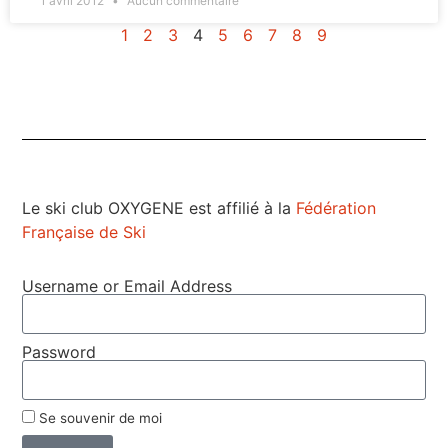
1 avril 2012
Aucun commentaire
1
2
3
4
5
6
7
8
9
Le ski club OXYGENE est affilié à la
Fédération
Française de Ski
Username or Email Address
Password
Se souvenir de moi