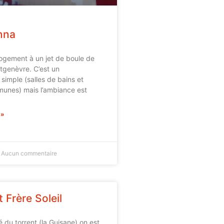
nna
ogement à un jet de boule de
tgenèvre. C’est un
imple (salles de bains et
munes) mais l’ambiance est
 »
Aucun commentaire
 Frère Soleil
é du torrent (la Guisane) on est