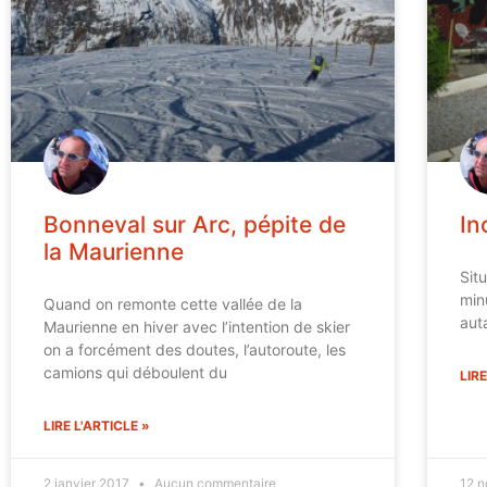
Bonneval sur Arc, pépite de
In
la Maurienne
Sit
min
Quand on remonte cette vallée de la
aut
Maurienne en hiver avec l’intention de skier
on a forcément des doutes, l’autoroute, les
camions qui déboulent du
LIRE
LIRE L'ARTICLE »
2 janvier 2017
Aucun commentaire
12 