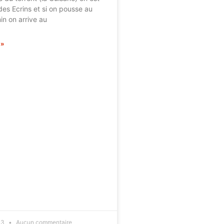
des Ecrins et si on pousse au
n on arrive au
 »
13
Aucun commentaire