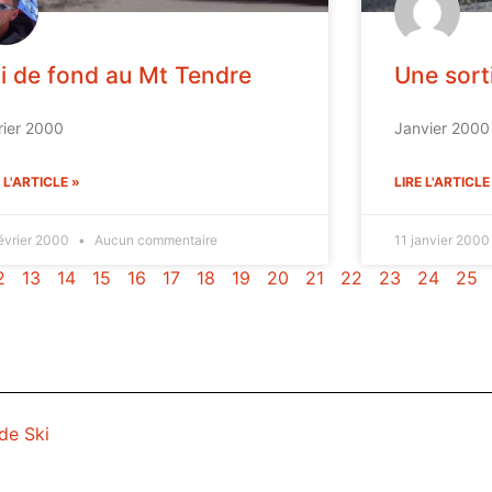
i de fond au Mt Tendre
Une sort
rier 2000
Janvier 2000
 L'ARTICLE »
LIRE L'ARTICLE
évrier 2000
Aucun commentaire
11 janvier 200
2
13
14
15
16
17
18
19
20
21
22
23
24
25
de Ski