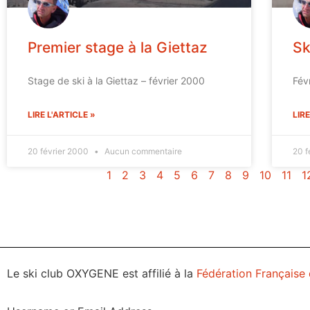
Premier stage à la Giettaz
Sk
Stage de ski à la Giettaz – février 2000
Fév
LIRE L'ARTICLE »
LIRE
20 février 2000
Aucun commentaire
20 f
1
2
3
4
5
6
7
8
9
10
11
1
Le ski club OXYGENE est affilié à la
Fédération Française 