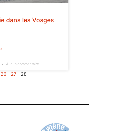
ie dans les Vosges
 »
0
Aucun commentaire
26
27
28