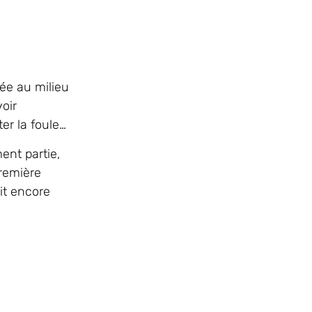
ée au milieu
oir
er la foule…
ent partie,
première
it encore