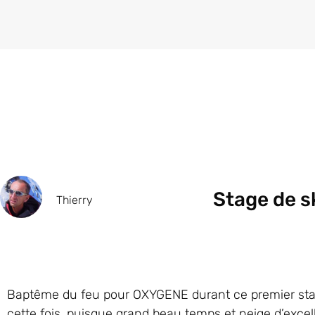
Stage de sk
Thierry
Baptême du feu pour OXYGENE durant ce premier stage
cette fois, puisque grand beau temps et neige d’excel