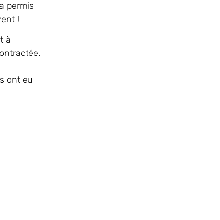
 a permis
ent !
t à
contractée.
ls ont eu