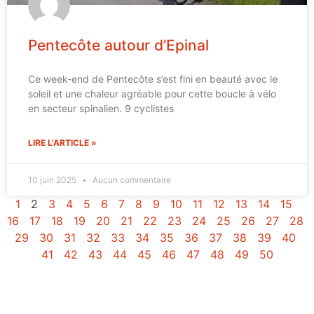
Pentecôte autour d’Epinal
Ce week-end de Pentecôte s’est fini en beauté avec le
soleil et une chaleur agréable pour cette boucle à vélo
en secteur spinalien. 9 cyclistes
LIRE L'ARTICLE »
10 juin 2025
Aucun commentaire
1
2
3
4
5
6
7
8
9
10
11
12
13
14
15
16
17
18
19
20
21
22
23
24
25
26
27
28
29
30
31
32
33
34
35
36
37
38
39
40
41
42
43
44
45
46
47
48
49
50