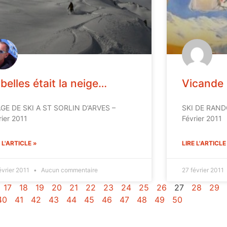
belles était la neige…
Vicande 
GE DE SKI A ST SORLIN D’ARVES –
SKI DE RAND
rier 2011
Février 2011
 L'ARTICLE »
LIRE L'ARTICLE
évrier 2011
Aucun commentaire
27 février 2011
17
18
19
20
21
22
23
24
25
26
27
28
29
40
41
42
43
44
45
46
47
48
49
50