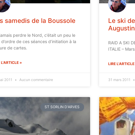
s samedis de la Boussole
Le ski d
Augustin
jamais perdre le Nord, c’était un peu le
 d’ordre de ces séances d’initiation à la
RAID A SKI 
ture de cartes.
ITALIE – Mars
 L'ARTICLE »
LIRE L'ARTICLE
mai 2011
Aucun commentaire
31 mars 2011
ST SORLIN D'ARVES