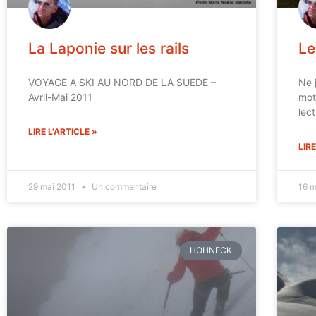
La Laponie sur les rails
Le
VOYAGE A SKI AU NORD DE LA SUEDE –
Ne 
Avril-Mai 2011
mot
lec
LIRE L'ARTICLE »
LIRE
29 mai 2011
Un commentaire
16 
HOHNECK