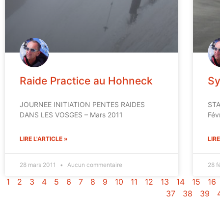
Raide Practice au Hohneck
Sy
JOURNEE INITIATION PENTES RAIDES
STA
DANS LES VOSGES – Mars 2011
Fév
LIRE L'ARTICLE »
LIRE
28 mars 2011
Aucun commentaire
28 f
1
2
3
4
5
6
7
8
9
10
11
12
13
14
15
16
37
38
39