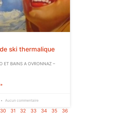
de ski thermalique
O ET BAINS A OVRONNAZ –
 »
Aucun commentaire
30
31
32
33
34
35
36