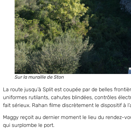
Sur la muraille de Ston
La route jusqu’à Split est coupée par de belles frontiè
uniformes rutilants, cahutes blindées, contrôles élect
fait sérieux. Rahan filme discrètement le dispositif à
Maggy reçoit au dernier moment le lieu du rendez-vous,
qui surplombe le port.