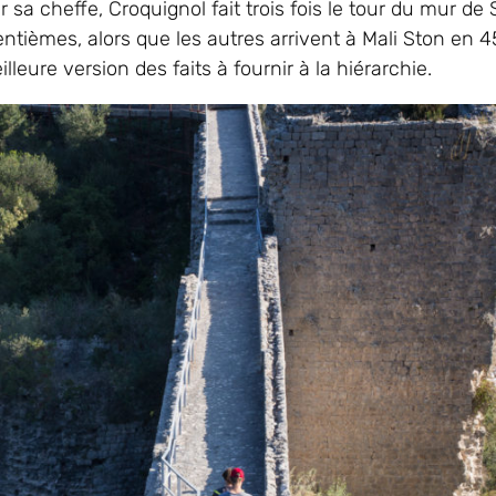
 sa cheffe, Croquignol fait trois fois le tour du mur de
ntièmes, alors que les autres arrivent à Mali Ston en 4
eure version des faits à fournir à la hiérarchie.