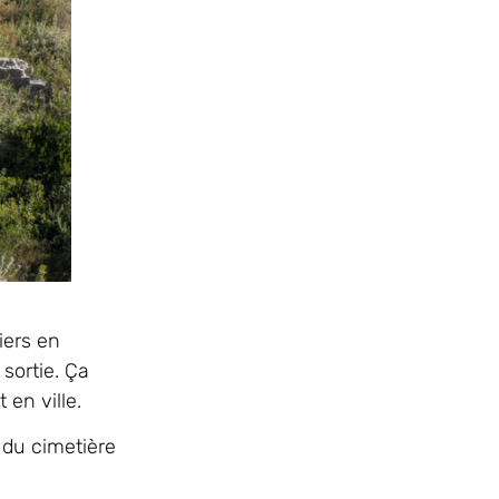
iers en
 sortie. Ça
 en ville.
s du cimetière