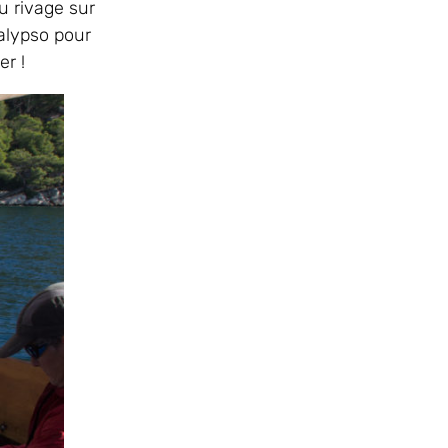
u rivage sur
alypso pour
er !