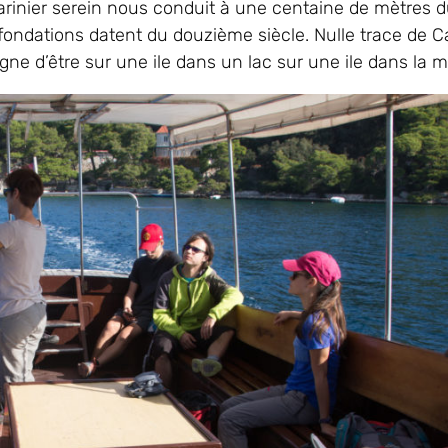
arinier serein nous conduit à une centaine de mètres d
fondations datent du douzième siècle. Nulle trace de C
gne d’être sur une ile dans un lac sur une ile dans la m