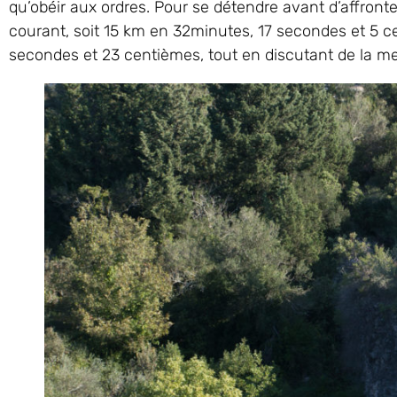
qu’obéir aux ordres. Pour se détendre avant d’affronter
courant, soit 15 km en 32minutes, 17 secondes et 5 ce
secondes et 23 centièmes, tout en discutant de la meill