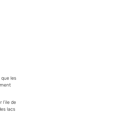
s que les
ement
l’ile de
des lacs