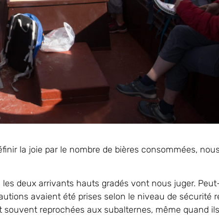
 définir la joie par le nombre de bières consommées, nou
les deux arrivants hauts gradés vont nous juger. Peut
autions avaient été prises selon le niveau de sécurité 
souvent reprochées aux subalternes, même quand ils n