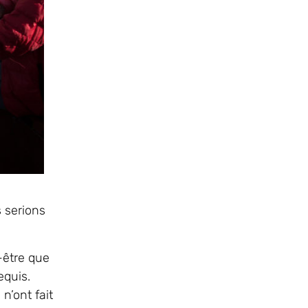
s serions
-être que
requis.
’ont fait